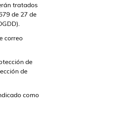
erán tratados
679 de 27 de
PDGDD).
e correo
tección de
rección de
 indicado como