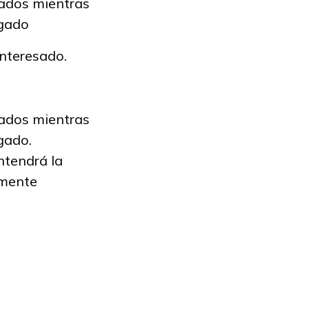
vados mientras
rgado
interesado.
vados mientras
gado.
ntendrá la
lmente