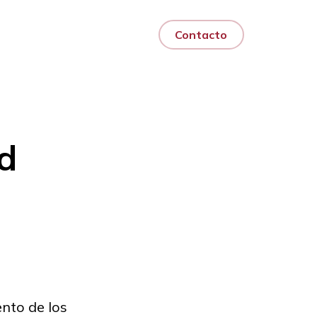
og
Contacto
ad
to de los