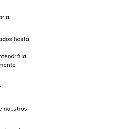
r al
vados hasta
ntendrá la
lmente
y
e nuestros