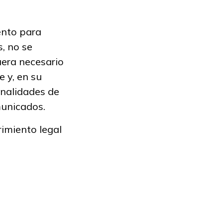
ento para
, no se
uera necesario
 y, en su
finalidades de
municados.
rimiento legal