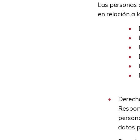
Las personas q
en relación a 
Derecho
Respons
persona
datos p