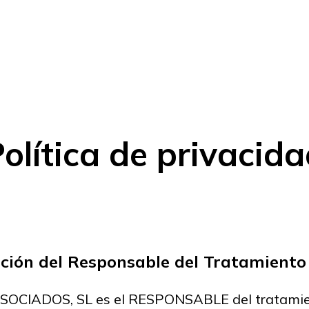
Metodología IDi 360º
Servicios
Nosotros
Bl
olítica de privacid
cación del Responsable del Tratamiento
OCIADOS, SL es el RESPONSABLE del tratamien