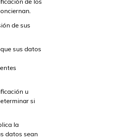
ificación de los
conciernan.
sión de sus
a que sus datos
ientes
ficación u
eterminar si
lica la
us datos sean