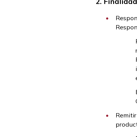
2. Finalida
Respond
Respon
Remitir
product