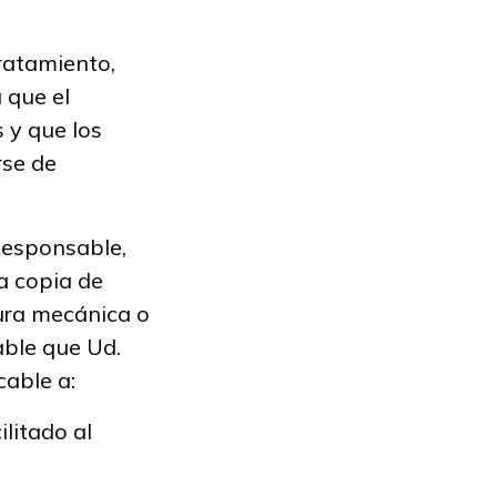
ratamiento,
 que el
 y que los
rse de
 Responsable,
a copia de
ura mecánica o
able que Ud.
cable a:
litado al