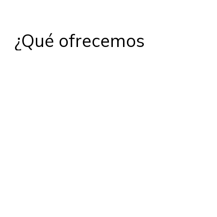
¿Qué ofrecemos
dentro de la
Metodología IDi 360º
?